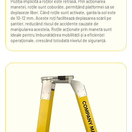
Poziția implicită a roților este retrasă. Prin acționarea
manetei, roțile sunt coborâte, permițând platformei să se
deplaseze liber. Când roțile sunt activate, garda la sol este
de 10-12 mm. Aceste roți facilitează deplasarea scării pe
șantier, reducând riscul de accidente cauzate de
manipularea acesteia. Roțile acționate prin manetă sunt
ideale pentru îmbunătățirea mobilității și a eficienței
operaționale, crescând totodată nivelul de siguranță.