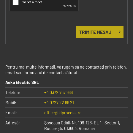
Pentru mai multe informații, vă rugăm să ne contactați prin telefon,
email sau formularul de contact alăturat.
Aeka Electric SRL
Telefon:
+4 0372 757 966
Mobil:
+4 0727 22 99 21
Email:
office@idprocess.ro
Adresă:
Șoseaua Odăii, Nr. 109-123, Et. 1
,
Sector 1,
București
,
013603
,
România