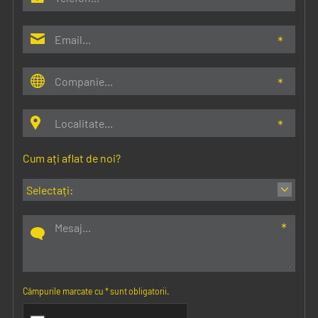
Cum ați aflat de noi?
Câmpurile marcate cu
*
sunt obligatorii.