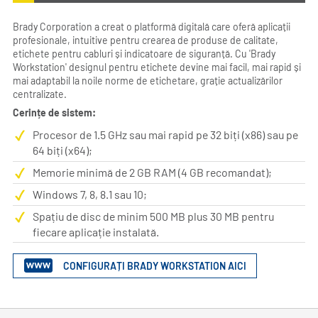
Brady Corporation a creat o platformă digitală care oferă aplicații
profesionale, intuitive pentru crearea de produse de calitate,
etichete pentru cabluri și indicatoare de siguranță. Cu 'Brady
Workstation' designul pentru etichete devine mai facil, mai rapid și
mai adaptabil la noile norme de etichetare, grație actualizărilor
centralizate.
Cerințe de sistem:
Procesor de 1.5 GHz sau mai rapid pe 32 biți (x86) sau pe
64 biți (x64);
Memorie minimă de 2 GB RAM (4 GB recomandat);
Windows 7, 8, 8.1 sau 10;
Spațiu de disc de minim 500 MB plus 30 MB pentru
fiecare aplicație instalată.
CONFIGURAȚI BRADY WORKSTATION AICI