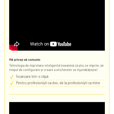
Mă pricep să comunic
Tehnologia de imprimare inteligentă înseamnă că știu ce imprim, iar
timpul de configurare și creare a etichetelor se înjumătățește!
Încărcare într-o clipă
Pentru profesioniști ca dvs. de la profesioniști ca mine