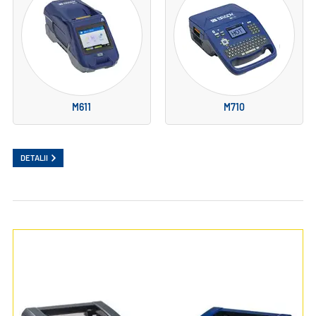
M611
M710
DETALII