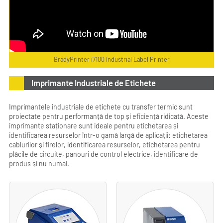
BradyPrinter i7100 Industrial Label Printer
Imprimante Industriale de Etichete
Imprimantele industriale de etichete cu transfer termic sunt
proiectate pentru performanță de top și eficiență ridicată. Aceste
imprimante staționare sunt ideale pentru etichetarea și
identificarea resurselor într-o gamă largă de aplicații: etichetarea
cablurilor și firelor, identificarea resurselor, etichetarea pentru
plăcile de circuite, panouri de control electrice, identificare de
produs și nu numai.