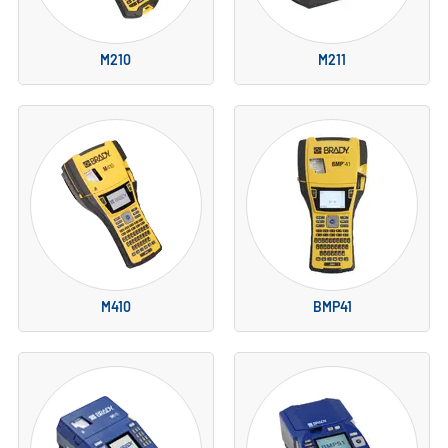
M210
M211
M410
BMP41