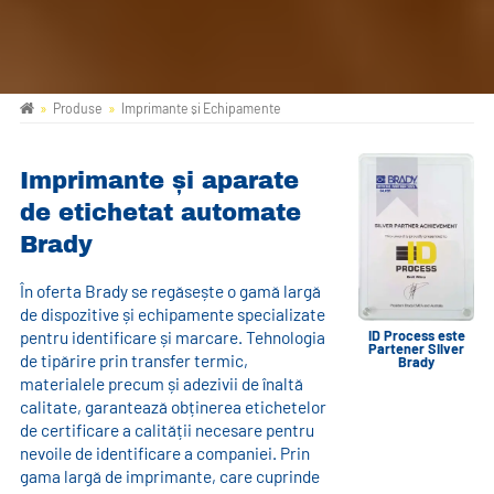
Produse
Imprimante și Echipamente
Imprimante și aparate
de etichetat automate
Brady
În oferta Brady se regăsește o gamă largă
de dispozitive și echipamente specializate
ID Process este
pentru identificare și marcare. Tehnologia
Partener Silver
de tipărire prin transfer termic,
Brady
materialele precum și adezivii de înaltă
calitate, garantează obținerea etichetelor
de certificare a calității necesare pentru
nevoile de identificare a companiei. Prin
gama largă de imprimante, care cuprinde