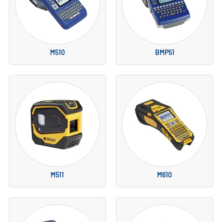
M510
BMP51
M511
M610