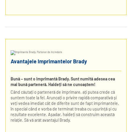
Avantajele Imprimantelor Brady
Bună – sunt o imprimantă Brady. Sunt numită adesea cea
mai bună parteneră. Haideți să ne cunoaștem!
Când căutați o parteneră de imprimare, ați putea crede că
suntem toate la fel. Aruncați o privire rapidă comparativă și
veți vedea imediat cât de diferite sunt de fapt imprimantele,
în special când e vorba de terminat treaba cu ușurință și cu
rezultate excelente. Așadar, haideți să construim această
relație. Să vă arăt avantajul Brady.