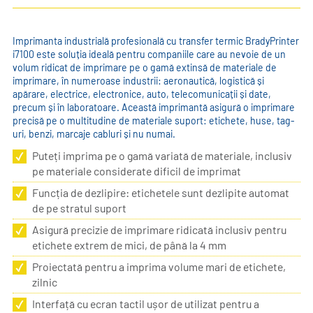
Imprimanta industrială profesională cu transfer termic BradyPrinter
i7100 este soluția ideală pentru companiile care au nevoie de un
volum ridicat de imprimare pe o gamă extinsă de materiale de
imprimare, în numeroase industrii: aeronautică, logistică și
apărare, electrice, electronice, auto, telecomunicații și date,
precum și în laboratoare. Această imprimantă asigură o imprimare
precisă pe o multitudine de materiale suport: etichete, huse, tag-
uri, benzi, marcaje cabluri și nu numai.
Puteți imprima pe o gamă variată de materiale, inclusiv
pe materiale considerate dificil de imprimat
Funcția de dezlipire: etichetele sunt dezlipite automat
de pe stratul suport
Asigură precizie de imprimare ridicată inclusiv pentru
etichete extrem de mici, de până la 4 mm
Proiectată pentru a imprima volume mari de etichete,
zilnic
Interfață cu ecran tactil ușor de utilizat pentru a