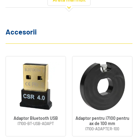
Dimensiuni:
Accesorii
Parametru
Valoare
Lățime (mm)
251.46 mm
Înălțime (mm)
289.56 mm
Adâncime (mm)
459.74 mm
Greutate (kg)
10 kg
Dimensiune ecran
52.00 x 92.00 mm
Înălțime min.
4.00 mm
etichetă (mm)
Lățime min. etichetă
4.00 mm
(mm)
Dimensiuni
251,46 mm (lățime) x 289,56 mm (înălțime) x
Adaptor Bluetooth USB
Adaptor pentru i7100 pentru
ax de 100 mm
459,74 mm (adâncime)
I7100-BT-USB-ADAPT
I7100-ADAPTER-100