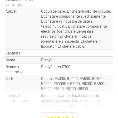
comandat
Aplicații
Coduri de bare, Etichetare plăci de circuite,
Etichetare componente și echipamente,
Etichetare în industria de date și
telecomunicații, Etichetare componente
electrice, Identificare generală a
resurselor, Etichetare în caz de
inventariere și inspecții, Etichetare în
laborator, Etichetare cabluri
Cantitate
1
Brand
Brady®
Denumire
BradyPrinter i7100
comercială
Serii
Heatex, R4300, R4400, R4500, R4700,
R4900, R6000HF, R6100, R6200, R6300,
R6400, R6600, R6700, R6800
Informații
Imprimanta vine echipată cu o perie
suplimentare
antistatică preinstalată, care înlătură
energia electrostatică după imprimare
Țara de origine
Germania