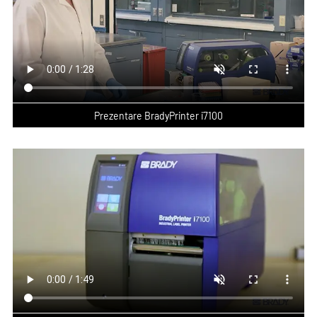
cauciuc sintetic
cauciuc silicon
MSI, Plessey, POSTNET, UPC-A, UPC-E,
I7100-PR-120MM
I7100-PRS-120MM
UPC-E0
Baterie
Baterie litiu-mangan
Senzor media
Black Mark, Senzor Gap, Notch, Senzor
Reflective
Senzor de prezentare
Senzor de prezentare PS900
Limbi compatibile
Arabă olandeză, bulgară, chineză
PS1000MP
I7100-PS900
(simplificată), croată, cehă, daneză,
Prezentare BradyPrinter i7100
I7100-PS1000MP
olandeză, engleză (SUA), farsi, finlandeză,
franceză, germană, greacă, maghiară,
italiană, coreeană, lituaniană,
macedoneană, norvegiană (bokmål),
poloneză, portugheză, română, rusă, sârbă,
slovenă, spaniolă, spaniolă (Mexic),
Tăietor cu suport
Tăietor ghilotină
suedeză, thailandeză, turcă
I7100-CUTTER-TRAY
I7100-CUTTER-NG
Calibrare
Manuală
Opțiuni de
Ethernet, RS232, USB 2.0, USB Host
conectivitate
Etichete
Da
Tăietor perforator
Tăietor ghilotină pentru
personalizabile
I7100-PERF-CUTTER
regim greu de funcționare
Coduri de bare tip 3
Da
I7100-CUTTER-NG-HD