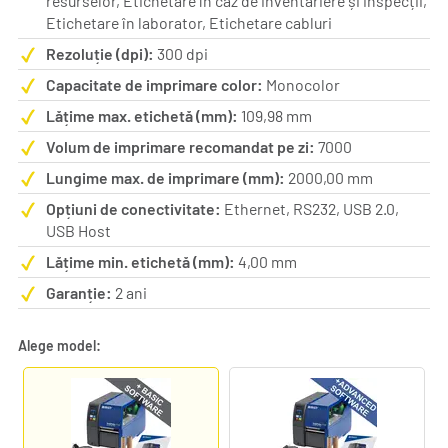
resurselor, Etichetare în caz de inventariere și inspecții,
Etichetare în laborator, Etichetare cabluri
Rezoluție (dpi):
300 dpi
Capacitate de imprimare color:
Monocolor
Lățime max. etichetă (mm):
109,98 mm
Volum de imprimare recomandat pe zi:
7000
Lungime max. de imprimare (mm):
2000,00 mm
Opțiuni de conectivitate:
Ethernet, RS232, USB 2.0,
USB Host
Lățime min. etichetă (mm):
4,00 mm
Garanție:
2 ani
Alege model: