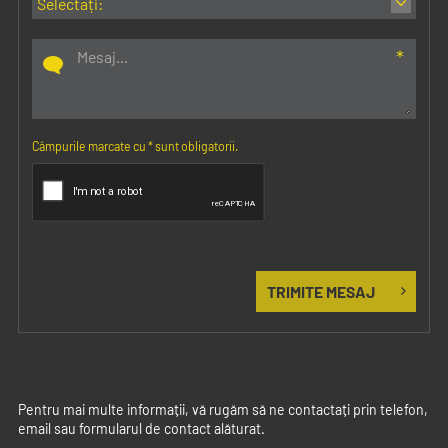
ZPL
Tehnologie Smart
Nu
Cell (Celule
inteligente)
Câmpurile marcate cu
*
sunt obligatorii.
Compatibilitate:
Parametru
Valoare
Etichete continue
Continue și pre-tăiate
vs. pre-tăiate
Compatibilitate
Brady Workstation, Driver pentru Windows
software
pentru utilizarea de software furnizat de
terți
Serii de numere B
B-338, B-342, B-345, B-348, B-350, B-351,
compatibile
B-362, B-388, B-390, B-402, B-403, B-408,
B-413, B-417, B-422, B-423, B-424, B-425,
Pentru mai multe informații, vă rugăm să ne contactați prin telefon,
B-427, B-428, B-430, B-432, B-434, B-435,
email sau formularul de contact alăturat.
B-437, B-438, B-461, B-472, B-480, B-481,