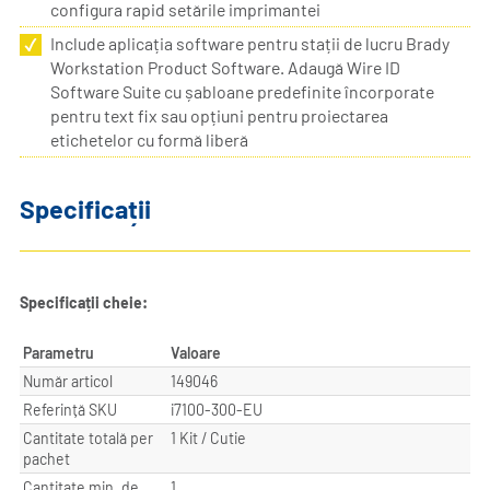
configura rapid setările imprimantei
Include aplicația software pentru stații de lucru Brady
Workstation Product Software. Adaugă Wire ID
Software Suite cu șabloane predefinite încorporate
pentru text fix sau opțiuni pentru proiectarea
etichetelor cu formă liberă
Specificații
Specificații cheie:
Parametru
Valoare
Număr articol
149046
Referință SKU
i7100-300-EU
Cantitate totală per
1 Kit / Cutie
pachet
Cantitate min. de
1