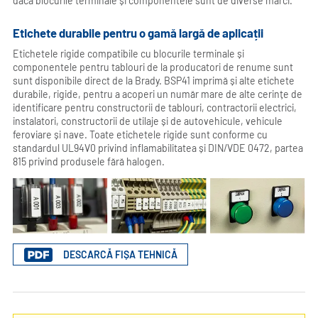
dacă blocurile terminale și componentele sunt de diverse mărci.
Etichete durabile pentru o gamă largă de aplicații
Etichetele rigide compatibile cu blocurile terminale și
componentele pentru tablouri de la producatori de renume sunt
sunt disponibile direct de la Brady. BSP41 imprimă și alte etichete
durabile, rigide, pentru a acoperi un număr mare de alte cerințe de
identificare pentru constructorii de tablouri, contractorii electrici,
instalatori, constructorii de utilaje și de autovehicule, vehicule
feroviare și nave. Toate etichetele rigide sunt conforme cu
standardul UL94V0 privind inflamabilitatea și DIN/VDE 0472, partea
815 privind produsele fără halogen.
DESCARCĂ FIȘA TEHNICĂ