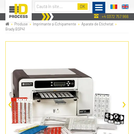
+4 0372 757 966
Produse
Imprimante și Echipamente
Aparate de Etichetat
Brady BSP41