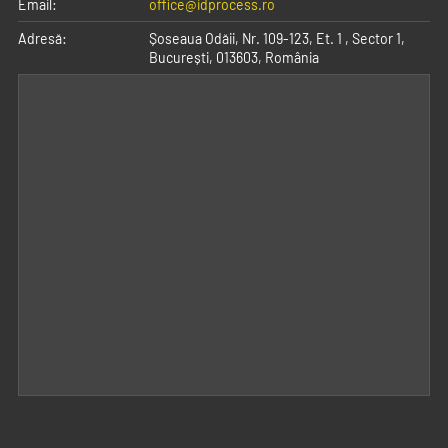
Email:
office@idprocess.ro
Adresă:
Șoseaua Odăii, Nr. 109-123, Et. 1
,
Sector 1,
București
,
013603
,
România